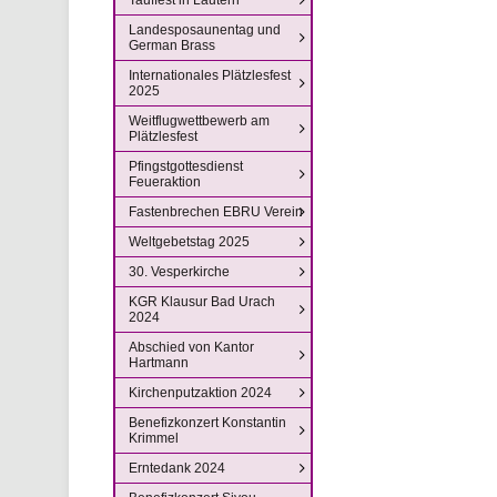
Landesposaunentag und
German Brass
Internationales Plätzlesfest
2025
Weitflugwettbewerb am
Plätzlesfest
Pfingstgottesdienst
Feueraktion
Fastenbrechen EBRU Verein
Weltgebetstag 2025
30. Vesperkirche
KGR Klausur Bad Urach
2024
Abschied von Kantor
Hartmann
Kirchenputzaktion 2024
Benefizkonzert Konstantin
Krimmel
Erntedank 2024