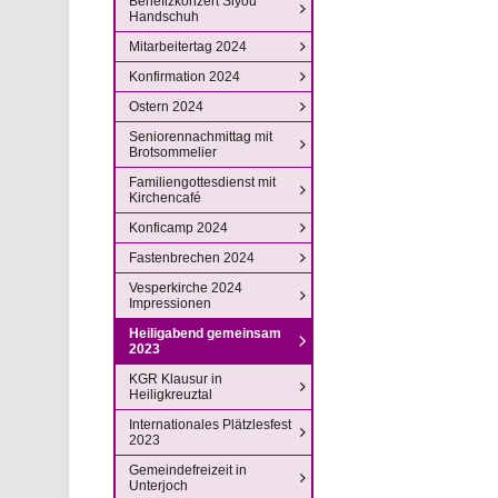
Benefizkonzert Siyou
Handschuh
Mitarbeitertag 2024
Konfirmation 2024
Ostern 2024
Seniorennachmittag mit
Brotsommelier
Familiengottesdienst mit
Kirchencafé
Konficamp 2024
Fastenbrechen 2024
Vesperkirche 2024
Impressionen
Heiligabend gemeinsam
2023
KGR Klausur in
Heiligkreuztal
Internationales Plätzlesfest
2023
Gemeindefreizeit in
Unterjoch