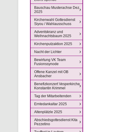
Bauschau Musterachse Dez
2025
Kirchenwahl Gottesdienst
Siyou / Wahlausschuss
Adventskranz und
Weihnachtsbaum 2025
Kirchenputzaktion 2025
Nacht der Lichter
Bewirtung VK Team
Fusionssynode
Offene Kanzel mit OB
Ansbacher
Benefizkonzert Vesperkirche
Konstantin Krimmel
Tag der Mitarbeitenden
Erntedankaltar 2025
Altenplätzle 2025
Abschiedsgottesdienst Kita
Pezzetino
Tauffest in Lautern