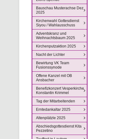
Bauschau Musterachse Dez
2025
Kirchenwahl Gottesdienst
Siyou / Wahlausschuss
Adventskranz und
Weihnachtsbaum 2025
Kirchenputzaktion 2025
Nacht der Lichter
Bewirtung VK Team
Fusionssynode
Offene Kanzel mit OB
Ansbacher
Benefizkonzert Vesperkirche
Konstantin Krimmel
Tag der Mitarbeitenden
Erntedankaltar 2025
Altenplätzle 2025
Abschiedsgottesdienst Kita
Pezzetino
Tauffest in Lautern