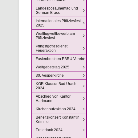
Landesposaunentag und
German Brass
Internationales Plätzlesfest
2025
Weitflugwettbewerb am
Plätzlesfest
Pfingstgottesdienst
Feueraktion
Fastenbrechen EBRU Verein
Weltgebetstag 2025
30. Vesperkirche
KGR Klausur Bad Urach
2024
Abschied von Kantor
Hartmann
Kirchenputzaktion 2024
Benefizkonzert Konstantin
Krimmel
Erntedank 2024