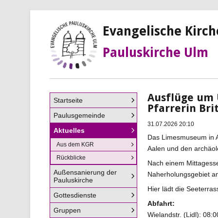
Evangelische Kirc
Pauluskirche Ulm
Ausflüge um
Navigation
Startseite
Pfarrerin Br
überspringen
Paulusgemeinde
31.07.2026 20:10
Aktuelles
Das Limesmuseum in Aa
Aus dem KGR
Aalen und den archäo
Rückblicke
Nach einem Mittagesse
Außensanierung der
Naherholungsgebiet a
Pauluskirche
Hier lädt die Seeterras
Gottesdienste
Abfahrt:
Gruppen
Wielandstr. (Lidl): 08: