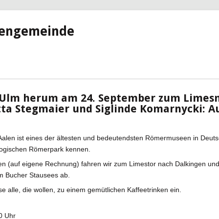
hengemeinde
 Ulm herum am 24. September zum Limes
itta Stegmaier und Siglinde Komarnycki: 
len ist eines der ältesten und bedeutendsten Römermuseen in Deutsc
logischen Römerpark kennen.
n (auf eigene Rechnung) fahren wir zum Limestor nach Dalkingen und
m Bucher Stausees ab.
se alle, die wollen, zu einem gemütlichen Kaffeetrinken ein.
00 Uhr