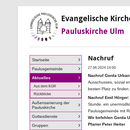
Evangelische Kirc
Pauluskirche Ulm
Nachruf
Navigation
Startseite
überspringen
27.06.2024 14:00
Paulusgemeinde
Nachruf Gerda Urban
Aktuelles
Ausschusses, sozial en
Aus dem KGR
besten Platz zu finden.
Rückblicke
Nachruf Emil Hörger:
Außensanierung der
Stunde, ein unermüdli
Pauluskirche
Paulusgemeinde mit Ru
Gottesdienste
Wir befehlen Gerda U
Pfarrer Peter Heiter
Gruppen