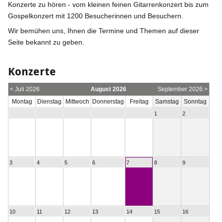
Konzerte zu hören - vom kleinen feinen Gitarrenkonzert bis zum
Gospelkonzert mit 1200 Besucherinnen und Besuchern.
Wir bemühen uns, Ihnen die Termine und Themen auf dieser
Seite bekannt zu geben.
Konzerte
< Juli 2026
August 2026
September 2026 >
Montag
Dienstag
Mittwoch
Donnerstag
Freitag
Samstag
Sonntag
1
2
3
4
5
6
7
8
9
10
11
12
13
14
15
16