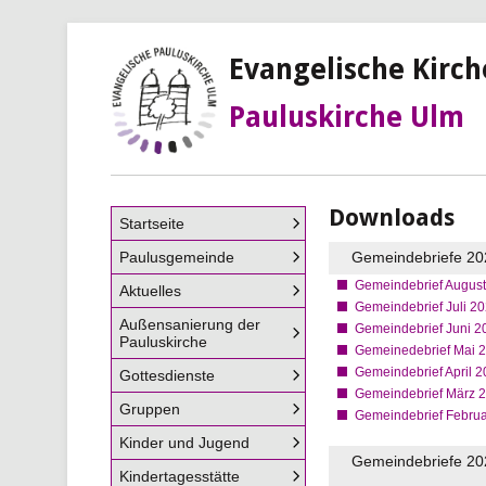
Evangelische Kirc
Pauluskirche Ulm
Downloads
Navigation
Startseite
überspringen
Paulusgemeinde
Gemeindebriefe 20
Gemeindebrief Augus
Aktuelles
Gemeindebrief Juli 2
Außensanierung der
Gemeindebrief Juni 
Pauluskirche
Gemeinedebrief Mai 
Gemeindebrief April 
Gottesdienste
Gemeindebrief März 
Gruppen
Gemeindebrief Febru
Kinder und Jugend
Gemeindebriefe 20
Kindertagesstätte