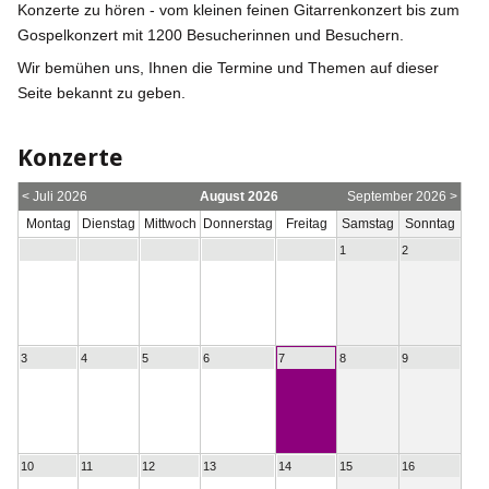
Konzerte zu hören - vom kleinen feinen Gitarrenkonzert bis zum
Gospelkonzert mit 1200 Besucherinnen und Besuchern.
Wir bemühen uns, Ihnen die Termine und Themen auf dieser
Seite bekannt zu geben.
Konzerte
< Juli 2026
August 2026
September 2026 >
Montag
Dienstag
Mittwoch
Donnerstag
Freitag
Samstag
Sonntag
1
2
3
4
5
6
7
8
9
10
11
12
13
14
15
16